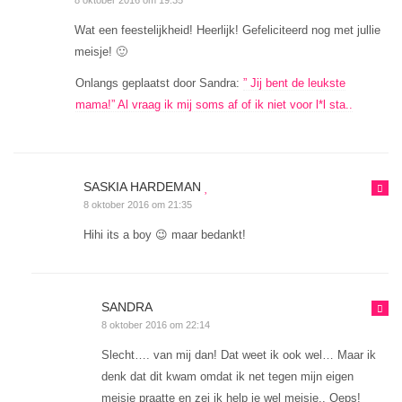
8 oktober 2016 om 19:35
Wat een feestelijkheid! Heerlijk! Gefeliciteerd nog met jullie
meisje! 🙂
Onlangs geplaatst door Sandra:
” Jij bent de leukste
mama!” Al vraag ik mij soms af of ik niet voor l*l sta..
SASKIA HARDEMAN
8 oktober 2016 om 21:35
Hihi its a boy 😉 maar bedankt!
SANDRA
8 oktober 2016 om 22:14
Slecht…. van mij dan! Dat weet ik ook wel… Maar ik
denk dat dit kwam omdat ik net tegen mijn eigen
meisje praatte en zei ik help je wel meisje.. Oeps!