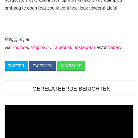
omhoog te doen (dat zou ik echt heel leuk vinden)! Liefs!
Volg jij mij al
via
,
Youtube
,
Bloglovin
,
Facebook
,
Instagram
en/of
twitter
?
TWITTER
FACEBOOK
WHATSAPP
GERELATEERDE BERICHTEN