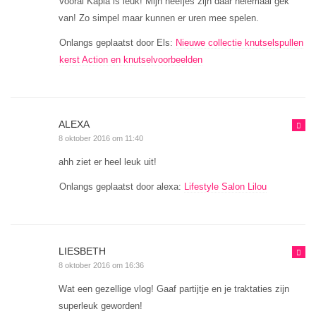
Vooral Kapla is leuk! Mijn neefjes zijn daar helemaal gek
van! Zo simpel maar kunnen er uren mee spelen.
Onlangs geplaatst door Els:
Nieuwe collectie knutselspullen
kerst Action en knutselvoorbeelden
ALEXA
8 oktober 2016 om 11:40
ahh ziet er heel leuk uit!
Onlangs geplaatst door alexa:
Lifestyle Salon Lilou
LIESBETH
8 oktober 2016 om 16:36
Wat een gezellige vlog! Gaaf partijtje en je traktaties zijn
superleuk geworden!